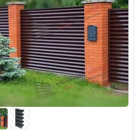
ВЫБОР ПО ХАРАКТЕРИСТИКАМ
Горизонтальные заборы
Высокие заборы
Красивые, дизайнерские заборы
ВЫБОР ПО СПОСОБУ МОНТАЖА
Заборы под ключ
Готовые заборы
Комплекты заборов-лего "сделай сам"
Быстровозводимые заборы