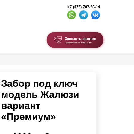
+7 (473) 707-36-14
Заказать звонок
позвоним за наш счет
ВЫБОР ПО ТИПУ
Модульные заборы и ограждения
Забор под ключ
Комбинированные заборы
Секционные заборы
модель Жалюзи
вариант
ВОРОТА И КАЛИТКИ
«Премиум»
Ворота откатные
Ворота распашные
Каркасы ворот