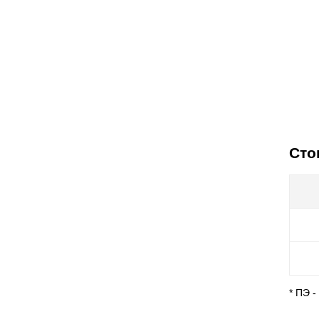
Сто
* ПЭ 