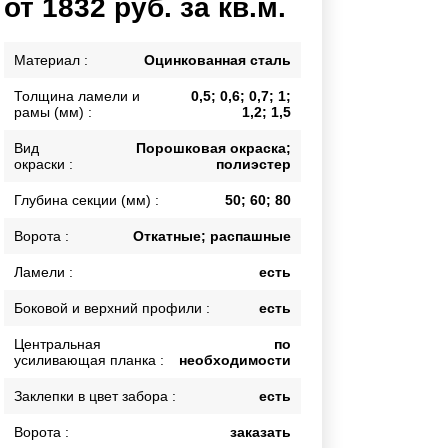
от 1832 руб. за кв.м.
Калитки
Входные группы
Материал :
Оцинкованная сталь
Ворота складные гармошка
Толщина ламели и
0,5; 0,6; 0,7; 1;
рамы (мм) :
1,2; 1,5
ВСЕ ДЛЯ ЗАБОРА
Вид
Порошковая окраска;
окраски :
полиэстер
Панели для забора
Глубина секции (мм) :
50; 60; 80
Ворота :
Откатные; распашные
Ламели :
есть
Боковой и верхний профили :
есть
Центральная
по
усиливающая планка :
необходимости
Заклепки в цвет забора :
есть
Ворота :
заказать