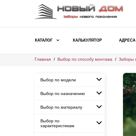
КАТАЛОГ
КАЛЬКУЛЯТОР
АДРЕСА
Главная
Выбор по способу монтажа
Заборы 
ВЫБОР ПО МОДЕЛИ
Заборы Ранчо
Выбор по модели
Заборы Хай-тек
Заборы Классика
Выбор по назначению
Заборы Ранчо
Заборы Жалюзи
Заборы Хай-тек
Выбор по материалу
Заборы и ограждения для
Заборы Классика
детских садов
ВЫБОР ПО НАЗНАЧЕНИЮ
Заборы Жалюзи
Выбор по
Заборы с кирпичными столбами
Заборы для дачи
характеристикам
Заборы и ограждения для детских
Заборы из евроштакетника
Элитные заборы для коттеджей
садов