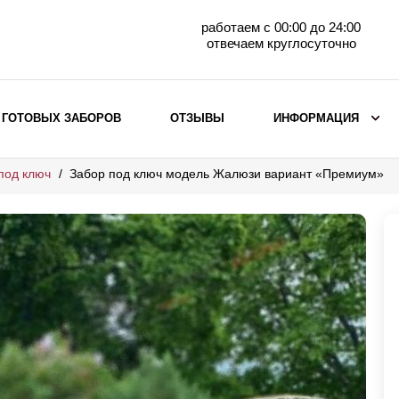
работаем с 00:00 до 24:00
отвечаем круглосуточно
 ГОТОВЫХ ЗАБОРОВ
ОТЗЫВЫ
ИНФОРМАЦИЯ
под ключ
Забор под ключ модель Жалюзи вариант «Премиум»
ВЫБОР ПО МАТЕРИАЛУ
Заборы с кирпичными столбами
Заборы из евроштакетника
горизонтального
Металлические заборы для дачи
Забор жалюзи с кирпичными столбами
Металлические заборы
Металлические ограждения