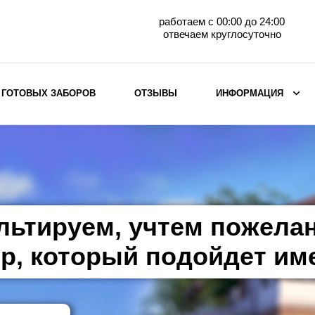
работаем с 00:00 до 24:00
отвечаем круглосуточно
 ГОТОВЫХ ЗАБОРОВ
ОТЗЫВЫ
ИНФОРМАЦИЯ
ВЫБОР ПО МАТЕРИАЛУ
Заборы с кирпичными столбами
Заборы из евроштакетника
горизонтального
льтируем, учтем пожела
Металлические заборы для дачи
Забор жалюзи с кирпичными столбами
р, который подойдет им
Металлические заборы
Металлические ограждения