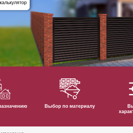
ВЫБОР ПО ХАРАКТЕРИСТИКАМ
 калькулятор
Горизонтальные заборы
Высокие заборы
Красивые, дизайнерские заборы
ВЫБОР ПО СПОСОБУ МОНТАЖА
Заборы под ключ
Готовые заборы
Комплекты заборов-лего "сделай сам"
Быстровозводимые заборы
назначению
Выбор по материалу
В
харак