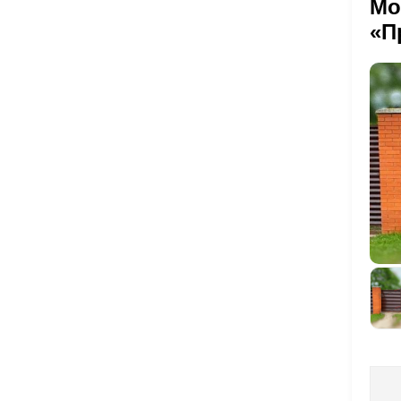
Мо
«П