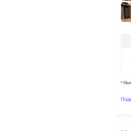
* По
Под