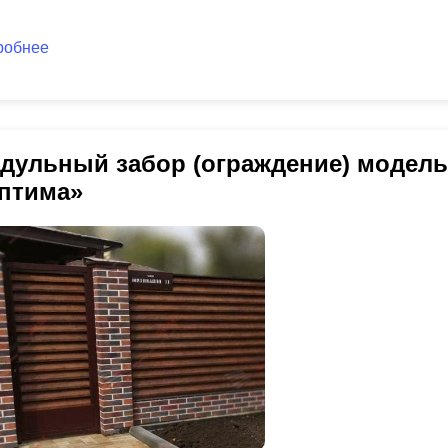
робнее
дульный забор (ограждение) модел
птима»