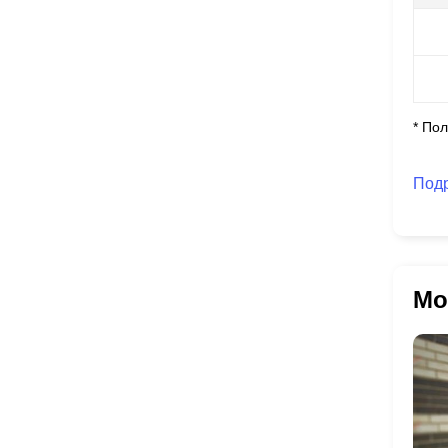
* По
Под
Мо