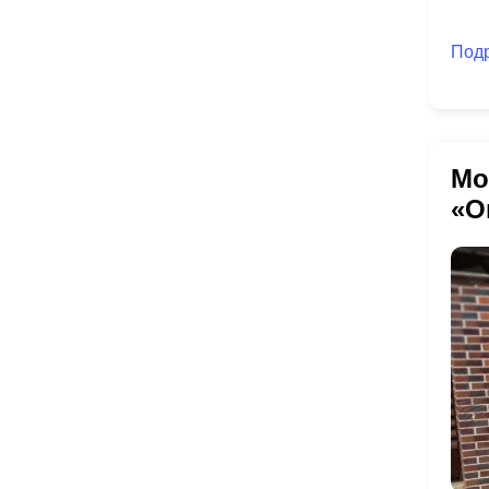
Под
Мо
«О