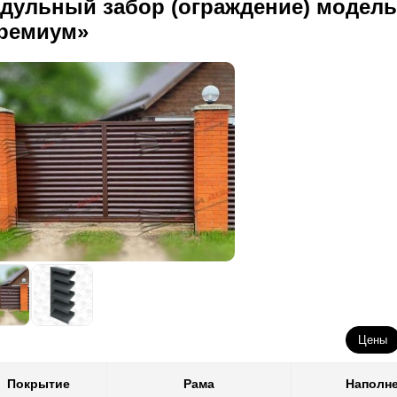
дульный забор (ограждение) модел
ремиум»
Цены
Покрытие
Рама
Наполн