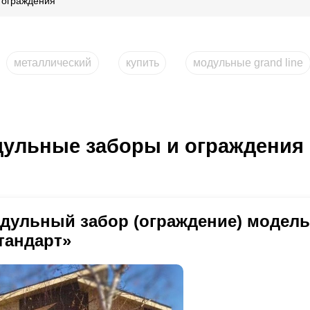
 ограждения
металлический
купить
модульные grand line
ульные заборы и ограждения
дульный забор (ограждение) модел
тандарт»