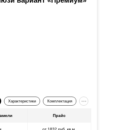
люзи вариант «Премиум»
Характеристики
Комплектация
ламели
Прайс
м
от 1832 руб. кв.м.