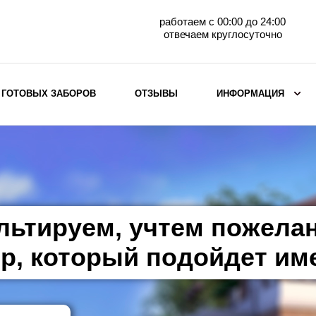
работаем с 00:00 до 24:00
отвечаем круглосуточно
 ГОТОВЫХ ЗАБОРОВ
ОТЗЫВЫ
ИНФОРМАЦИЯ
ВЫБОР ПО МАТЕРИАЛУ
Заборы с кирпичными столбами
Заборы из евроштакетника
горизонтального
льтируем, учтем пожела
Металлические заборы для дачи
Забор жалюзи с кирпичными столбами
р, который подойдет им
Металлические заборы
Металлические ограждения