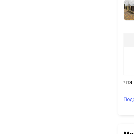
* ПЭ
Под