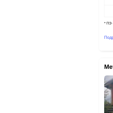
* ПЭ
Под
Ме