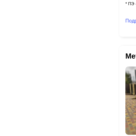
* ПЭ
Под
Ме