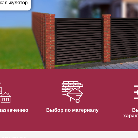
ВЫБОР ПО ХАРАКТЕРИСТИКАМ
 калькулятор
Горизонтальные заборы
Высокие заборы
Красивые, дизайнерские заборы
ВЫБОР ПО СПОСОБУ МОНТАЖА
Заборы под ключ
Готовые заборы
Комплекты заборов-лего "сделай сам"
Быстровозводимые заборы
назначению
Выбор по материалу
В
харак