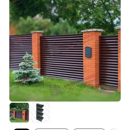
варианта есть свои плюсы и минусы. Плюсы в том,
что забор получается дешевле по сравнению с
порошковой окраской. При этом и качество и
дизайнерская составляющая остаются на высоком
уровне. Но есть и ряд минусов. Ассортимент
расцветок и фактур листовой стали, которые
производят наши заводы, не всегда покрывает
желания клиентов. И, к сожалению, этот ассортимент
При этом глубина секции остается в своих
зачастую доступен только для стали толщиной 0,5
стандартных пределах. Как и в прочих вариантах
мм. А если необходимо выполнить забор из стали
исполнения заборов, глубина может быть: 50 мм, 60
толще, то ассортимент расцветок сводится в лучшем
мм и 80 мм. Функциональные и эксплуатационные
случае к трем цветам. И они далеко не ходовые. И
характеристики забора не меняются в зависимости
еще одно ограничение в том, что в таком варианте
от выбора глубины секции. При любой глубине
декоративного покрытия доступны не все варианты
заборы остаются одинаково качественными,
наших конструктивных решений. А это в некоторых
прочными и надежными. Меняется лишь
случаях может снизить скорость монтажа забора
дизайнерская составляющая. Тут, как и в
(качество забора, при этом, конечно же не страдает).
предыдущих вариантах, можно искать наиболее
Тем не менее, для многих эти ограничения не
подходящий для вас баланс между эффектом
мешают подобрать подходящий вариант и тогда
объемности, количеством горизонтальных линий и
такое покрытие является наиболее оптимальным.
изгибов.