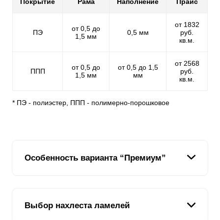
Покрытие
Рама
Наполнение
Прайс
от 1832
от 0,5 до
ПЭ
0,5 мм
руб.
1,5 мм
кв.м.
от 2568
от 0,5 до
от 0,5 до 1,5
ППП
руб.
1,5 мм
мм
кв.м.
* ПЭ - полиэстер, ППП - полимерно-порошковое
Особенность варианта “Премиум”
Этот вариант продолжает тенденцию линейки
Выбор нахлеста ламелей
заборов-жалюзи, заложенную младшими