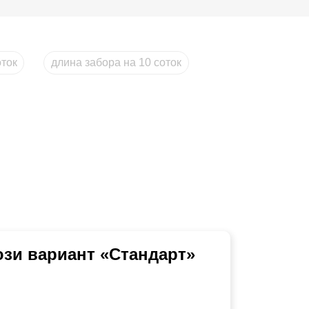
оток
длина забора на 10 соток
юзи вариант «Стандарт»