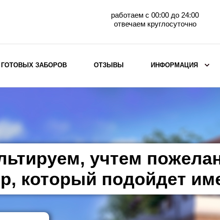
работаем с 00:00 до 24:00
отвечаем круглосуточно
 ГОТОВЫХ ЗАБОРОВ
ОТЗЫВЫ
ИНФОРМАЦИЯ
ВЫБОР ПО МАТЕРИАЛУ
Заборы с кирпичными столбами
Заборы из евроштакетника
горизонтального
льтируем, учтем пожела
Металлические заборы для дачи
Забор жалюзи с кирпичными столбами
р, который подойдет им
Металлические заборы
Металлические ограждения