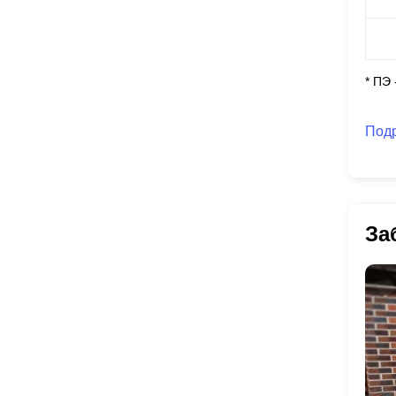
* ПЭ
Под
За