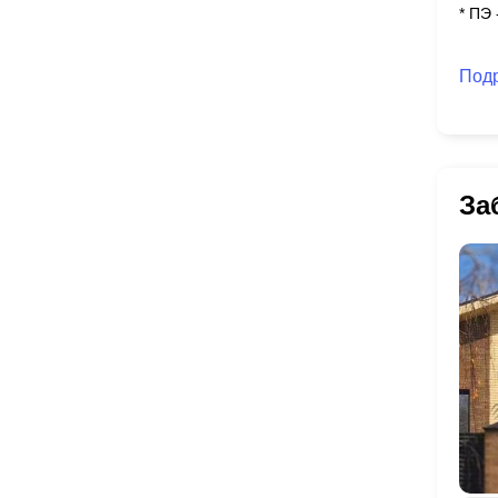
* ПЭ
Под
За