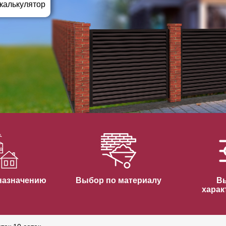
ВЫБОР ПО ХАРАКТЕРИСТИКАМ
 калькулятор
Горизонтальные заборы
Высокие заборы
Красивые, дизайнерские заборы
ВЫБОР ПО СПОСОБУ МОНТАЖА
Заборы под ключ
Готовые заборы
Комплекты заборов-лего "сделай сам"
Быстровозводимые заборы
назначению
Выбор по материалу
В
харак