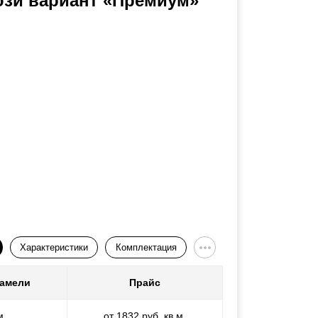
юзи вариант «Премиум»
Характеристики
Комплектация
ламели
Прайс
м
от 1832 руб. кв.м.