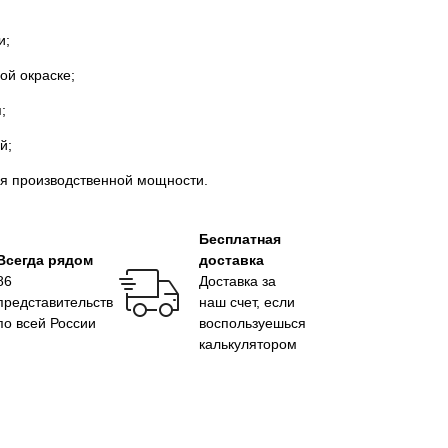
и;
ой окраске;
;
й;
ия производственной мощности.
Бесплатная
Всегда рядом
доставка
86
Доставка за
представительств
наш счет, если
по всей России
воспользуешься
калькулятором