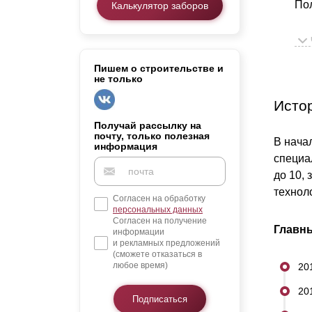
Пол
Калькулятор заборов
Заборы для дачи
Элитные заборы для коттеджей
Мы
Заборы и ограждения для школ
со
Забор на участок 10 соток
Пишем о строительстве и
не только
Заборы и ограждения для дома
то
Исто
Для
Получай рассылку на
почту, только полезная
В нача
оц
информация
специа
Рос
до 10,
технол
Согласен на обработку
Нов
персональных данных
Согласен на получение
кач
Главны
информации
и рекламных предложений
(сможете отказаться в
любое время)
20
20
Подписаться