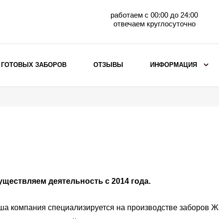
работаем с 00:00 до 24:00
отвечаем круглосуточно
 ГОТОВЫХ ЗАБОРОВ
ОТЗЫВЫ
ИНФОРМАЦИЯ
ВЫБОР ПО МАТЕРИАЛУ
Заборы с кирпичными столбами
Заборы из евроштакетника
 нас
горизонтального
Металлические заборы для дачи
Забор жалюзи с кирпичными столбами
Металлические заборы
уществляем деятельность с 2014 года.
Металлические ограждения
а компания специализируется на производстве заборов Жа