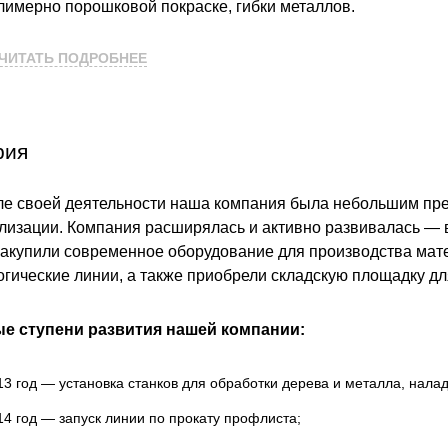
ВЫБОР ПО ХАРАКТЕРИСТИКАМ
имерно порошковой покраске, гибки металлов.
Горизонтальные заборы
ЧИТАТЬ ПОДРОБНЕЕ
 обладаем большим опытом деятельности на рынке заборов
Высокие заборы
временное оборудование для производства, благодаря это
Красивые, дизайнерские заборы
вары по оптимальным ценам.
рия
ВЫБОР ПО СПОСОБУ МОНТАЖА
 изготовления продукции, на производстве используется то
Заборы под ключ
ле своей деятельности наша компания была небольшим пре
инкованной стали и с полимерным покрытием от импортных
Готовые заборы
лизации. Компания расширялась и активно развивалась — в
сийских металлургических комбинатов.
Комплекты заборов-лего "сделай сам"
 закупили современное оборудование для производства ма
Быстровозводимые заборы
огические линии, а также приобрели складскую площадку д
ейшие разработки используемые при создании всех типов 
ества готовых изделий, позволяет нам выпускать только к
е ступени развития нашей компании:
13 год — установка станков для обработки дерева и металла, нала
14 год — запуск линии по прокату профлиста;