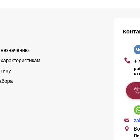
Конта
 назначению
+7
 характеристикам
ра
 типу
от
абора
za
Во
Пе