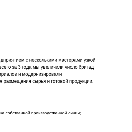
Калитки
Входные группы
-конструкторов и используем
Ворота складные гармошка
му мы предлагаем клиентам лучшие
ВСЕ ДЛЯ ЗАБОРА
лько качественное сырьё из
Панели для забора
дприятием с несколькими мастерами узкой
 поставщиков и ведущих
сего за 3 года мы увеличили число бригад
териалов и модернизировали
ля размещения сырья и готовой продукции.
товаров, постоянный контроль
ачественную продукцию.
дка собственной производственной линии;