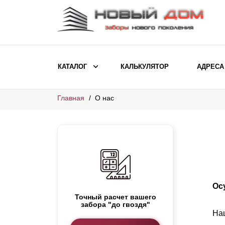
КАТАЛОГ
КАЛЬКУЛЯТОР
АДРЕСА
Главная
О нас
ВЫБОР ПО МОДЕЛИ
Заборы Ранчо
Заборы Хай-тек
О
Заборы Классика
Заборы Жалюзи
Ос
ВЫБОР ПО НАЗНАЧЕНИЮ
Точный расчет вашего
забора "до гвоздя"
Заборы и ограждения для детских
Наш
садов