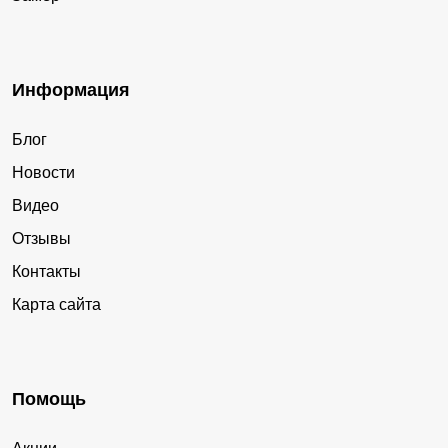
Дракино
Дьяченково
Евстратовка
Елань-Колено
Елань-Коленовский
Елизаветовка
Информация
Ендовище
Ерышёвка
Блог
Есипово
Заболотовка
Новости
Заброды
Залиман
Видео
Залужное
Землянск
Отзывы
Истобное
Калач
Контакты
Калачеевский
Каменка
Карта сайта
Кантемировка
Каширское
Клёповка
Ковалёво
Козловка
Козловка
Помощь
Колодезный
Колыбелка