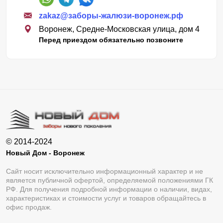
Мечётка
Митрофановка
zakaz@заборы-жалюзи-воронеж.рф
Монастырщина
Морозовка
Воронеж, Средне-Московская улица, дом 4
Перед приездом обязательно позвоните
Народное
Начало
Нижнедевицк
Нижнемарьино
Нижний Икорец
Нижний Карачан
Нижний Кисляй
Нижний Мамон
Нижняя Ведуга
Николаевка
Никольское
Новая Калитва
© 2014-2024
Новая Криуша
Новая Усмань
Новый Дом - Воронеж
Новая Чигла
Новобелая
Сайт носит исключительно информационный характер и не
является публичной офертой, определяемой положениями ГК
Нововоронеж
Новогремяченское
РФ. Для получения подробной информации о наличии, видах,
характеристиках и стоимости услуг и товаров обращайтесь в
Новоживотинное
Новомарковка
офис продаж.
Новомеловатка
Новосильское