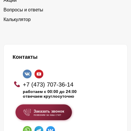
Акции
Коротояк
Коршево
Вопросы и ответы
Костёнки
Костино-Отделец
Калькулятор
Красное
Краснолипье
Красносёловка
Краснофлотское
Красный Лог
Купянка
Курбатово
Латная
Контакты
Латное
Левая Россошь
Лещаное
Ливенка
+7 (473) 707-36-14
Лизиновка
Лиски
работаем с 00:00 до 24:00
отвечаем круглосуточно
Лискинское
Листопадовка
Лозовое
Лосево
Заказать звонок
позвоним за наш счет
Макашевка
Малые Базы
Манино
Марки