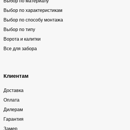
Бутырки
Васильевка
Выбор по материалу
Выбор по характеристикам
Великоархангельское
Верхнее Турово
Выбор по способу монтажа
Верхний Икорец
Верхний Карачан
Выбор по типу
Верхний Мамон
Верхняя Тишанка
Ворота и калитки
Верхняя Хава
Вознесеновка
Все для забора
Воля
Воробьёвка
Воронеж
Воронцовка
Высокий
Высокое
Клиентам
Вязноватовка
Гвазда
Доставка
Гнилое
Гороховка
Оплата
Гремячье
Грибановский
Дилерам
Губари
Давыдовка
Гарантия
Данково
Девица
Замер