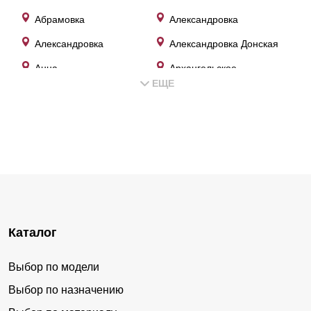
Абрамовка
Александровка
Александровка
Александровка Донская
Анна
Архангельское
ЕЩЕ
Архиповка
Бабяково
Байчурово
Белогорье
Берёзовка
Бёрезово
Бобров
Богана
Богучар
Боево
Большая Казинка
Большие Базы
Каталог
Бор
Борисоглебск
Братки
Бродовое
Выбор по модели
Бугаевка
Бутурлиновка
Выбор по назначению