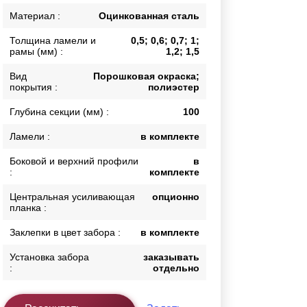
Калитки
Материал :
Оцинкованная сталь
Входные группы
Толщина ламели и
0,5; 0,6; 0,7; 1;
Ворота складные гармошка
рамы (мм) :
1,2; 1,5
Вид
Порошковая окраска;
покрытия :
полиэстер
ВСЕ ДЛЯ ЗАБОРА
Глубина секции (мм) :
100
Панели для забора
Ламели :
в комплекте
Боковой и верхний профили
в
:
комплекте
Центральная усиливающая
опционно
планка :
Заклепки в цвет забора :
в комплекте
Установка забора
заказывать
:
отдельно