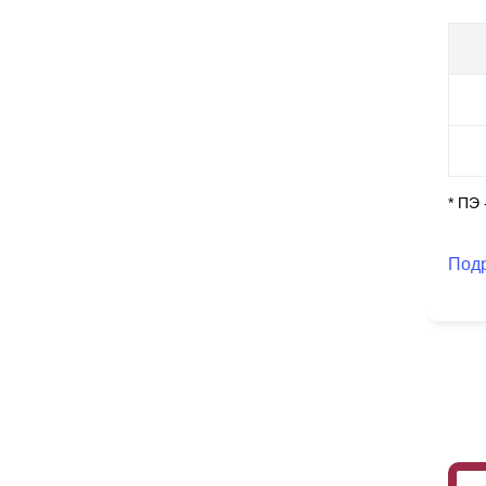
* ПЭ
Под