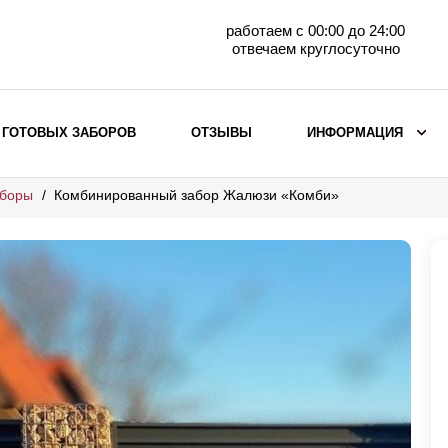
работаем с 00:00 до 24:00
отвечаем круглосуточно
 ГОТОВЫХ ЗАБОРОВ
ОТЗЫВЫ
ИНФОРМАЦИЯ
аборы
Комбинированный забор Жалюзи «Комби»
ВЫБОР ПО МАТЕРИАЛУ
Заборы с кирпичными столбами
Заборы из евроштакетника
горизонтального
Металлические заборы для дачи
Забор жалюзи с кирпичными столбами
Металлические заборы
Металлические ограждения