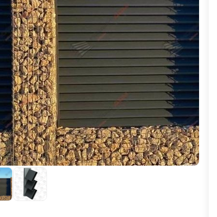
ВЫБОР ПО ХАРАКТЕРИСТИКАМ
Горизонтальные заборы
Высокие заборы
Красивые, дизайнерские заборы
ВЫБОР ПО СПОСОБУ МОНТАЖА
Заборы под ключ
Готовые заборы
Комплекты заборов-лего "сделай сам"
Быстровозводимые заборы