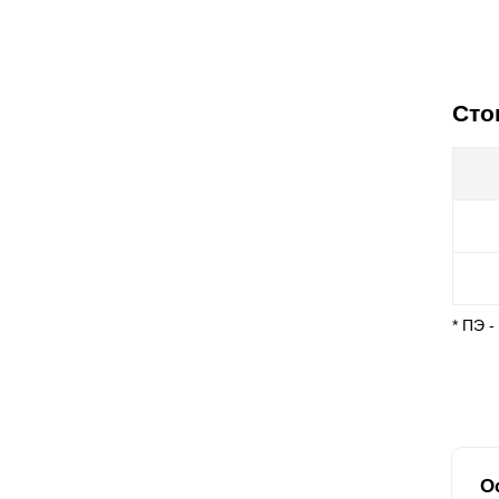
Сто
* ПЭ 
О