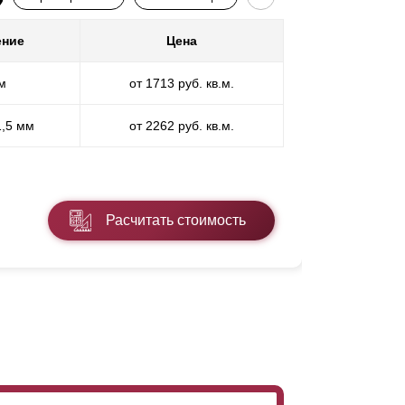
ение
Цена
Покр
м
от 1713 руб. кв.м.
П
1,5 мм
от 2262 руб. кв.м.
ПП
* ПЭ - поли
Расчитать стоимость
Подробнее