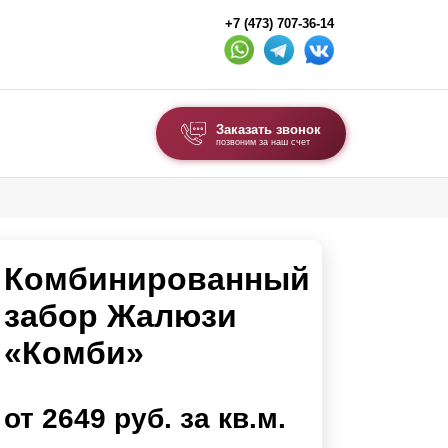
+7 (473) 707-36-14
Заказать звонок
позвоним за наш счет
ВЫБОР ПО ТИПУ
Модульные заборы и ограждения
Комбинированный
Комбинированные заборы
Секционные заборы
забор Жалюзи
«Комби»
ВОРОТА И КАЛИТКИ
Ворота откатные
от 2649 руб. за кв.м.
Ворота распашные
Каркасы ворот